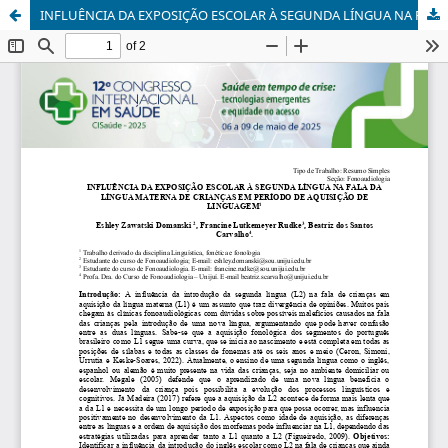
INFLUÊNCIA DA EXPOSIÇÃO ESCOLAR À SEGUNDA LÍNGUA NA FALA DA LÍNGUA MATERNA DE CRIANÇAS EM PERÍODO DE AQUISIÇÃO DE LINGUAGEM