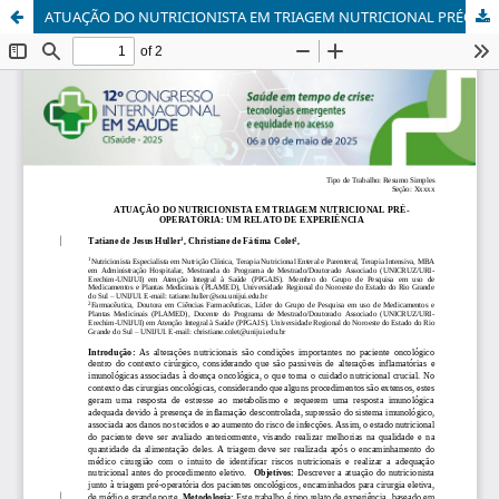
ATUAÇÃO DO NUTRICIONISTA EM TRIAGEM NUTRICIONAL PRÉOPERATÓRIA: UM RELATO DE EXPERIÊNCIA