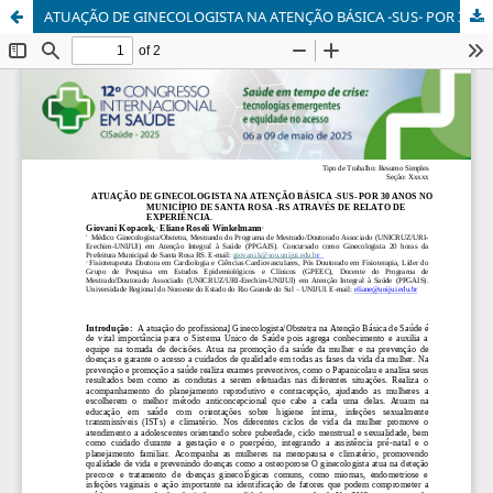
ATUAÇÃO DE GINECOLOGISTA NA ATENÇÃO BÁSICA -SUS- POR 30 ANOS NO MUNICÍPIO DE SANTA ROSA -RS ATRAVÉS DE RELATO DE EXPERIÊNCIA