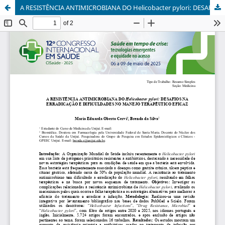
A RESISTÊNCIA ANTIMICROBIANA DO Helicobacter pylori: DESAFIOS NA ERRADICAÇÃO E DIFICULDADES NO MANEJO TERAPÊUTICO EFICAZ