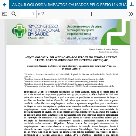
ANQUILOGLOSSIA: IMPACTOS CAUSADOS PELO FREIO LINGUAL CURTO E O PAPEL DO FONOAUDIÓLOGO PERANTE ESSA CONDIÇÃO