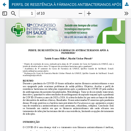
PERFIL DE RESISTÊNCIA À FÁRMACOS ANTIBACTERIANOS APÓS A PANDEMIA