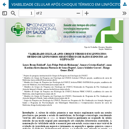
VIABILIDADE CELULAR APÓS CHOQUE TÉRMICO EM LINFÓCITOS OBTIDOS DE LINFONODOS MESENTÉRICOS DE RATOS EXPOSTOS AO GLIFOSATO