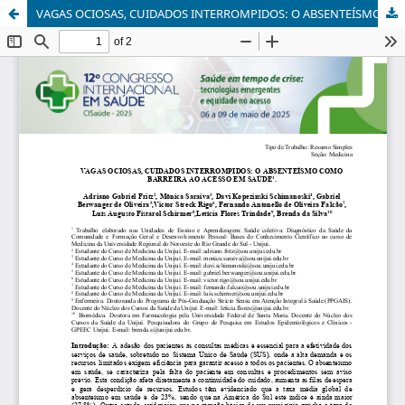
VAGAS OCIOSAS, CUIDADOS INTERROMPIDOS: O ABSENTEÍSMO COMO BARREIRA AO ACESSO EM SAÚDE