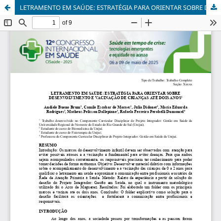
LETRAMENTO EM SAÚDE: ESTRATÉGIA PARA ORIENTAR SOBRE DESENVOLVIMENTO E VACINAÇÃO DE CRIANÇAS ATÉ DOIS ANOS