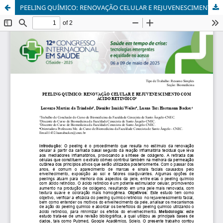
PEELING QUÍMICO: RENOVAÇÃO CELULAR E REJUVENESCIMENTO COM ÁCIDO RETINÓICO