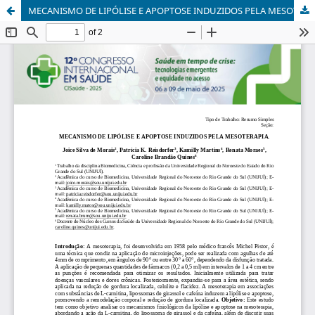
MECANISMO DE LIPÓLISE E APOPTOSE INDUZIDOS PELA MESOTERAPIA