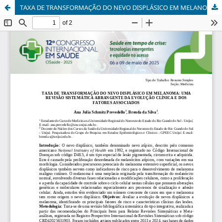
TAXA DE TRANSFORMAÇÃO DO NEVO DISPLÁSICO EM MELANOMA: UMA REVISÃO SISTEMÁTICA ABRANGENTE DA EVOLUÇÃO CLÍNICA E DOS FATORES ASSOCIADOS