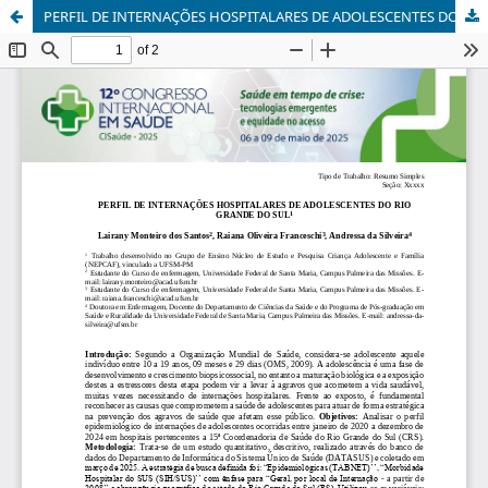
PERFIL DE INTERNAÇÕES HOSPITALARES DE ADOLESCENTES DO RIO GRANDE DO SUL