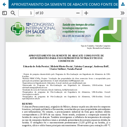
APROVEITAMENTO DA SEMENTE DE ABACATE COMO FONTE DE ANTIOXIDANTES PARA USO EM PRODUTOS NUTRACÊUTICOS E COSMÉTICOS