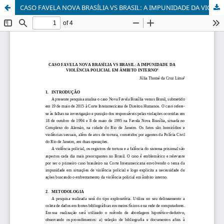
CASO FAVELA NOVA BRASÍLIA VS BRASIL: A IMPUNIDADE DA VIOLÊNCIA POLICIAL EM ÂMBITO INTERNO