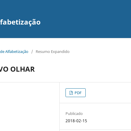
lfabetização
 de Alfabetização
/
Resumo Expandido
VO OLHAR
PDF
Publicado
2018-02-15